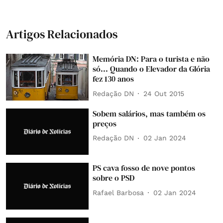
Artigos Relacionados
Memória DN: Para o turista e não
só... Quando o Elevador da Glória
fez 130 anos
Redação DN
24 Out 2015
Sobem salários, mas também os
preços
Redação DN
02 Jan 2024
PS cava fosso de nove pontos
sobre o PSD
Rafael Barbosa
02 Jan 2024