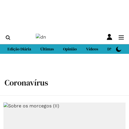
Edição Diária
Últimas
Opinião
Vídeos
DN Sport
Coronavírus