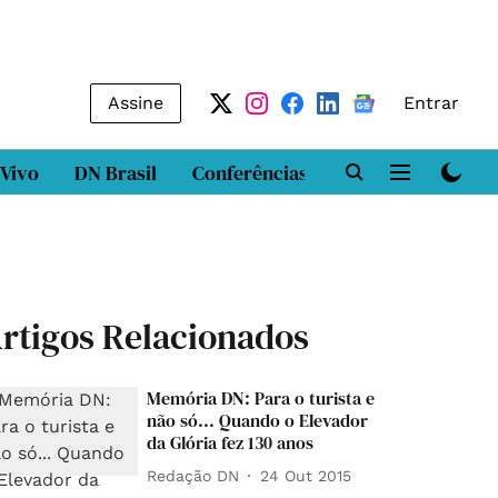
Assine
Entrar
 Vivo
DN Brasil
Conferências
DN LAB
Class
rtigos Relacionados
Memória DN: Para o turista e
não só... Quando o Elevador
da Glória fez 130 anos
Redação DN
24 Out 2015