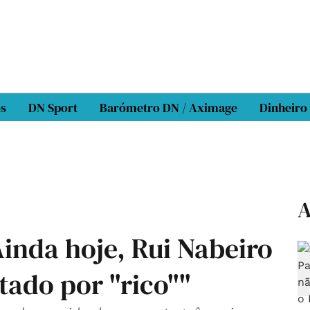
os
DN Sport
Barómetro DN / Aximage
Dinheiro
A
Ainda hoje, Rui Nabeiro
tado por "rico""