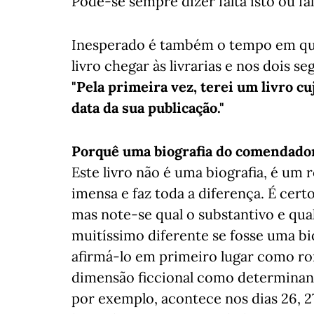
Pode-se sempre dizer falta isto ou fal
Inesperado é também o tempo em que 
livro chegar às livrarias e nos dois s
"Pela primeira vez, terei um livro c
data da sua publicação."
Porquê uma biografia do comendad
Este livro não é uma biografia, é um
imensa e faz toda a diferença. É cert
mas note-se qual o substantivo e qual
muitíssimo diferente se fosse uma b
afirmá-lo em primeiro lugar como rom
dimensão ficcional como determinante
por exemplo, acontece nos dias 26, 2