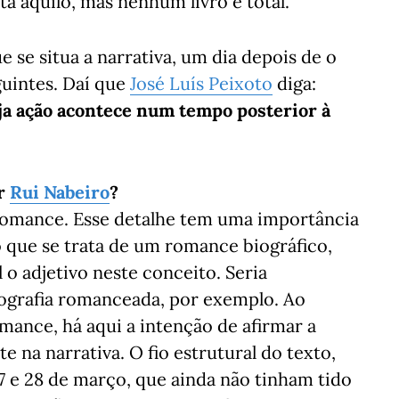
ta aquilo, mas nenhum livro é total.
se situa a narrativa, um dia depois de o
eguintes. Daí que
José Luís Peixoto
diga:
uja ação acontece num tempo posterior à
or
Rui Nabeiro
?
 romance. Esse detalhe tem uma importância
o que se trata de um romance biográfico,
 o adjetivo neste conceito. Seria
iografia romanceada, por exemplo. Ao
ance, há aqui a intenção de afirmar a
 na narrativa. O fio estrutural do texto,
7 e 28 de março, que ainda não tinham tido