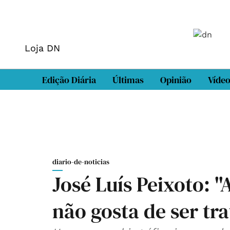
Loja DN
Edição Diária
Últimas
Opinião
Víde
diario-de-noticias
José Luís Peixoto: "
não gosta de ser tra