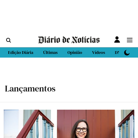
Edição Diária
Últimas
Opinião
Vídeos
DN Sport
Lançamentos