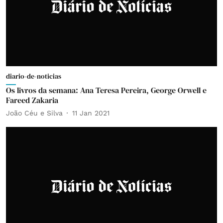
diario-de-noticias
Os livros da semana: Ana Teresa Pereira, George Orwell e
Fareed Zakaria
João Céu e Silva
11 Jan 2021