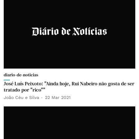
diario-de-noticias
José Luís Peixoto: "Ainda hoje, Rui Nabeiro não gosta de ser
tratado por "rico""
João Céu e Silva
22 Mar 2021