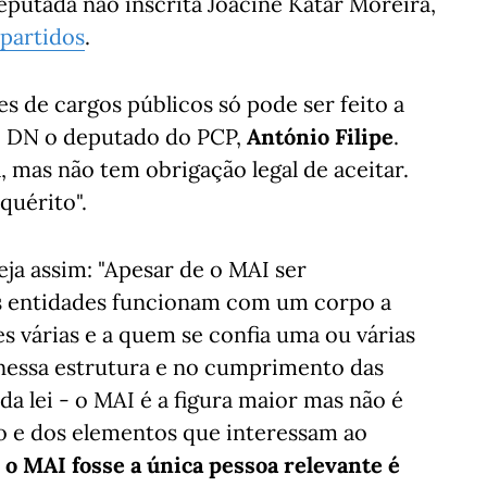
eputada não inscrita Joacine Katar Moreira,
 partidos
.
es de cargos públicos só pode ser feito a
o DN o deputado do PCP,
António Filipe
.
 mas não tem obrigação legal de aceitar.
quérito".
eja assim: "Apesar de o MAI ser
as entidades funcionam com um corpo a
s várias e a quem se confia uma ou várias
nessa estrutura e no cumprimento das
da lei - o MAI é a figura maior mas não é
o e dos elementos que interessam ao
 o MAI fosse a única pessoa relevante é