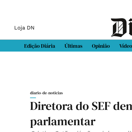
Loja DN
Edição Diária
Últimas
Opinião
Víde
diario-de-noticias
Diretora do SEF de
parlamentar