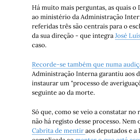
Há muito mais perguntas, as quais o 
ao ministério da Administração Inter
referidas três são centrais para o es
da sua direção - que integra
José Luí
caso.
Recorde-se também que numa audiçã
Administração Interna garantiu aos 
instaurar um "processo de averiguaçõ
seguinte ao da morte.
Só que, como se veio a constatar no r
não há registo desse processo. Nem 
Cabrita de mentir
aos deputados e a 
complicada ao
manter o que está escr