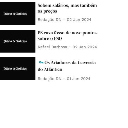
Sobem salários, mas também
os preços
Redação DN
02 Jan 2024
PS cava fosso de nove pontos
sobre o PSD
Rafael Barbosa
02 Jan 2024
Os Aviadores da travessia
do Atlântico
Redação DN
01 Jan 2024