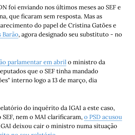
DN foi enviando nos últimos meses ao SEF e
na, que ficaram sem resposta. Mas as
clarecimento do papel de Cristina Gatões e
s Barão
, agora designado seu substituto - no
o parlamentar em abril
o ministro da
deputados que o SEF tinha mandado
es" interno logo a 13 de março, dia
elatório do inquérito da IGAI a este caso,
o SEF, nem o MAI clarificaram,
o PSD acusou
IGAI deixou cair o ministro numa situação
ito no seu relatório
.