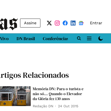
Assine
Entrar
 Vivo
DN Brasil
Conferências
DN LAB
Class
rtigos Relacionados
Memória DN: Para o turista e
não só... Quando o Elevador
da Glória fez 130 anos
Redação DN
24 Out 2015