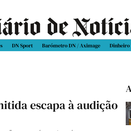
os
DN Sport
Barómetro DN / Aximage
Dinheiro
A
mitida escapa à audição