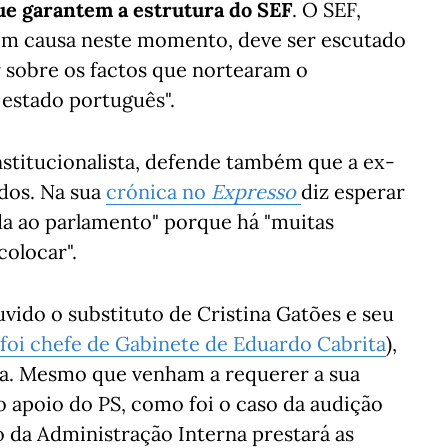
que garantem a estrutura do SEF
. O SEF,
em causa neste momento, deve ser escutado
r sobre os factos que nortearam o
estado português".
nstitucionalista, defende também que a ex-
dos. Na sua
crónica no
Expresso
diz esperar
da ao parlamento" porque há "muitas
colocar".
vido o substituto de Cristina Gatões e seu
foi chefe de Gabinete de Eduardo Cabrita
),
ia. Mesmo que venham a requerer a sua
 apoio do PS, como foi o caso da audição
o da Administração Interna prestará as