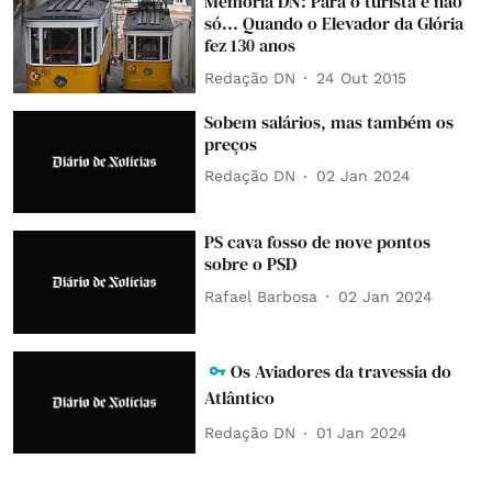
Memória DN: Para o turista e não
só... Quando o Elevador da Glória
fez 130 anos
Redação DN
24 Out 2015
Sobem salários, mas também os
preços
Redação DN
02 Jan 2024
PS cava fosso de nove pontos
sobre o PSD
Rafael Barbosa
02 Jan 2024
Os Aviadores da travessia do
Atlântico
Redação DN
01 Jan 2024