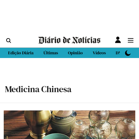
Edição Diária
Últimas
Opinião
Vídeos
DN Sport
Medicina Chinesa