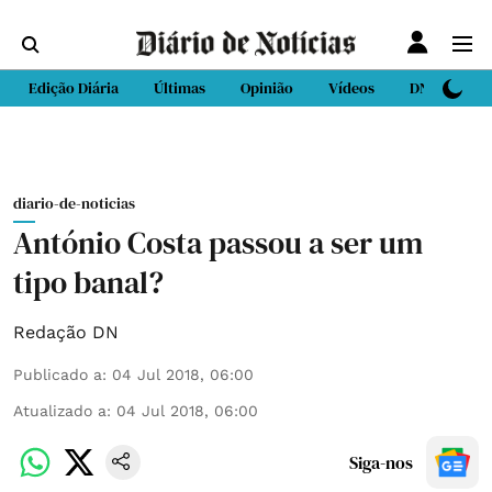
Edição Diária
Últimas
Opinião
Vídeos
DN Sport
diario-de-noticias
António Costa passou a ser um
tipo banal?
Redação DN
Publicado a
:
04 Jul 2018, 06:00
Atualizado a
:
04 Jul 2018, 06:00
Siga-nos