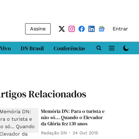
Assine
Entrar
 Vivo
DN Brasil
Conferências
DN LAB
Class
rtigos Relacionados
Memória DN: Para o turista e
não só... Quando o Elevador
da Glória fez 130 anos
Redação DN
24 Out 2015