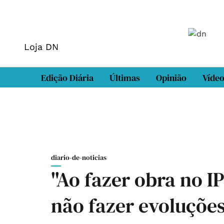
Loja DN
Edição Diária
Últimas
Opinião
Víde
diario-de-noticias
"Ao fazer obra no I
não fazer evoluções