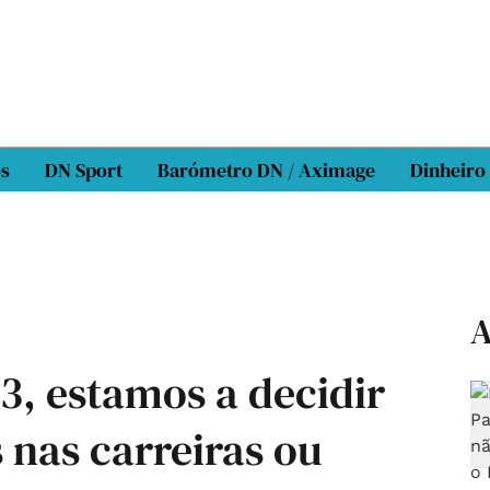
os
DN Sport
Barómetro DN / Aximage
Dinheiro
A
P3, estamos a decidir
 nas carreiras ou