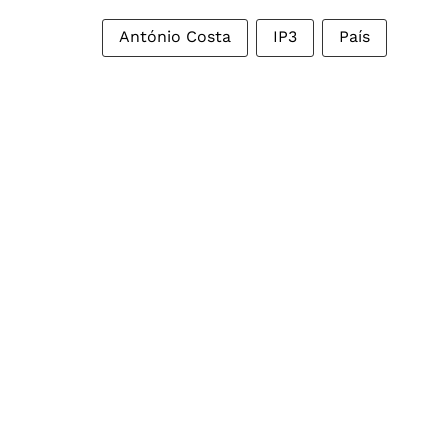
António Costa
IP3
País