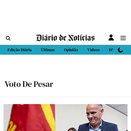
Edição Diária
Últimas
Opinião
Vídeos
DN Sport
Voto De Pesar