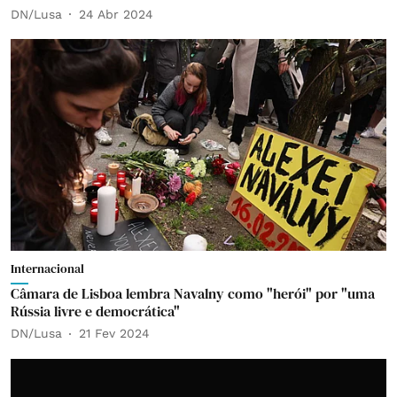
DN/Lusa
24 Abr 2024
Internacional
Câmara de Lisboa lembra Navalny como "herói" por "uma
Rússia livre e democrática"
DN/Lusa
21 Fev 2024