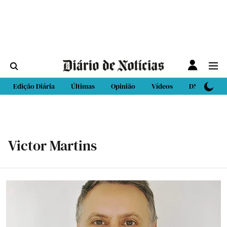
Edição Diária
Últimas
Opinião
Vídeos
DN Sport
Victor Martins