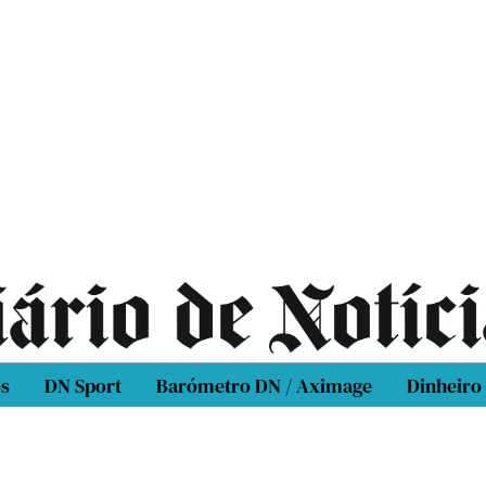
os
DN Sport
Barómetro DN / Aximage
Dinheiro