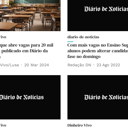
Vivo
diario-de-noticias
 que abre vagas para 20 mil
Com mais vagas no Ensino Sup
 publicado em Diário da
alunos podem alterar candidat
a
fase no domingo
 Vivo/Lusa
20 Mar 2024
Redação DN
23 Ago 2022
Vivo
Dinheiro Vivo