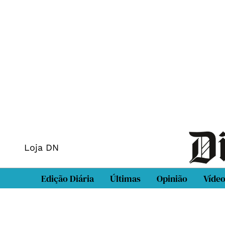
Loja DN
Edição Diária
Últimas
Opinião
Víde