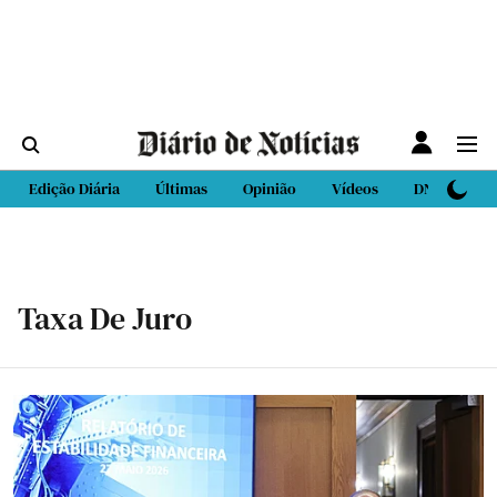
Edição Diária
Últimas
Opinião
Vídeos
DN Sport
Taxa De Juro