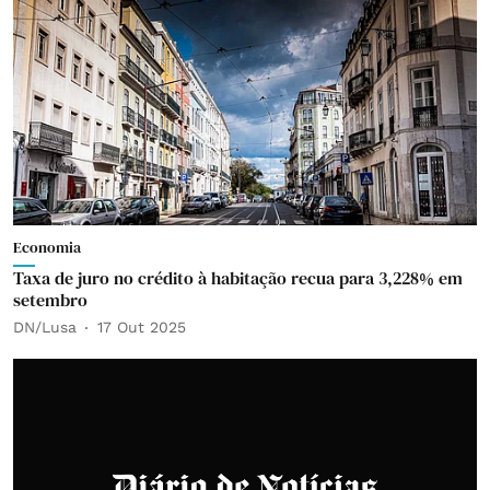
Economia
Taxa de juro no crédito à habitação recua para 3,228% em
setembro
DN/Lusa
17 Out 2025