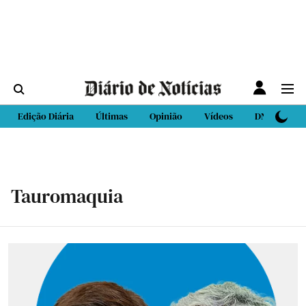
Edição Diária
Últimas
Opinião
Vídeos
DN Sport
Tauromaquia