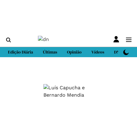
Edição Diária
Últimas
Opinião
Vídeos
DN Sport