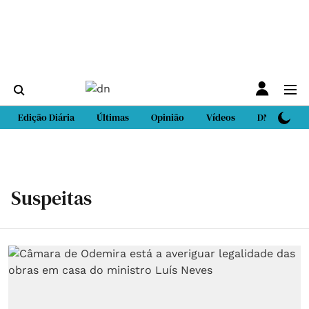
Edição Diária
Últimas
Opinião
Vídeos
DN Sport
Suspeitas