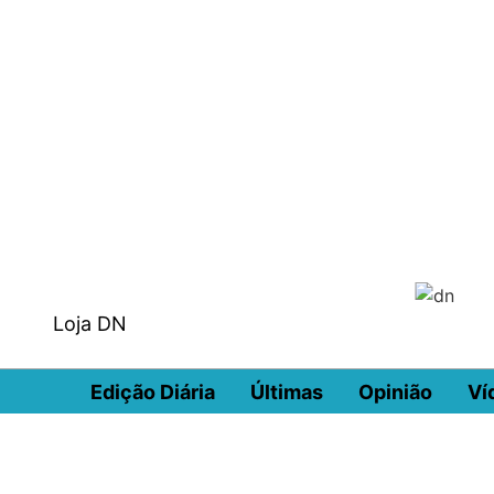
Loja DN
Edição Diária
Últimas
Opinião
Ví