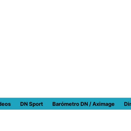
deos
DN Sport
Barómetro DN / Aximage
Di