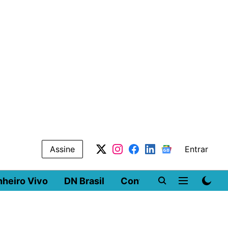
Assine
Entrar
nheiro Vivo
DN Brasil
Conferências
DN LA