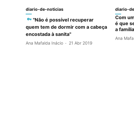
diario-de-noticias
diario-de
Com um 
"Não é possível recuperar
é que s
quem tem de dormir com a cabeça
a famíli
encostada à sanita"
Ana Mafal
Ana Mafalda Inácio
21 Abr 2019