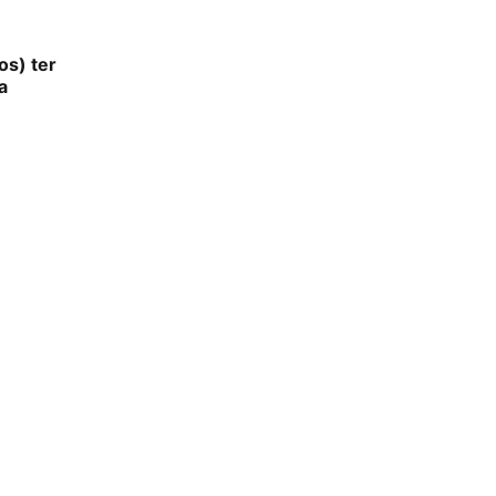
s) ter
a