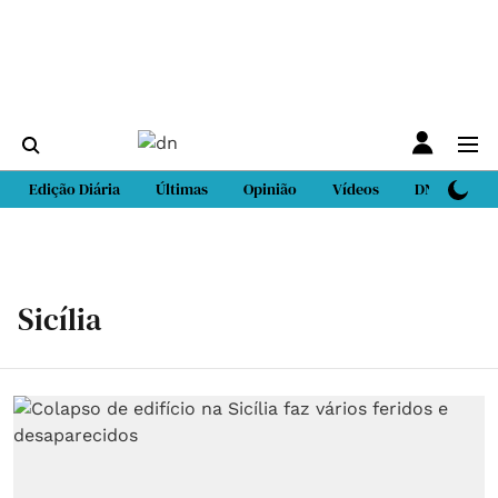
Edição Diária
Últimas
Opinião
Vídeos
DN Sport
Sicília