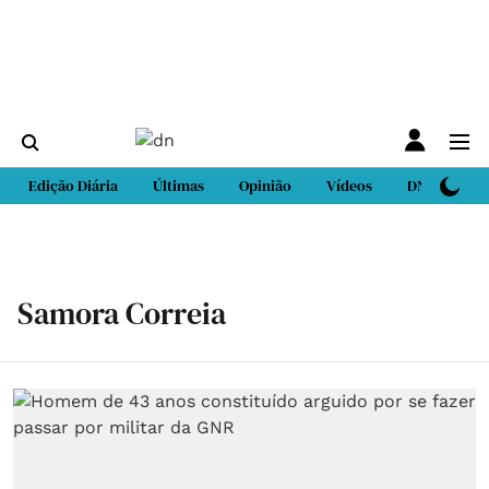
Edição Diária
Últimas
Opinião
Vídeos
DN Sport
Samora Correia