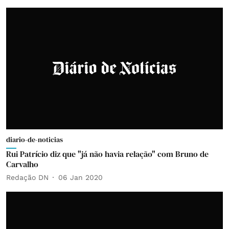
diario-de-noticias
Rui Patrício diz que "já não havia relação" com Bruno de
Carvalho
Redação DN
06 Jan 2020