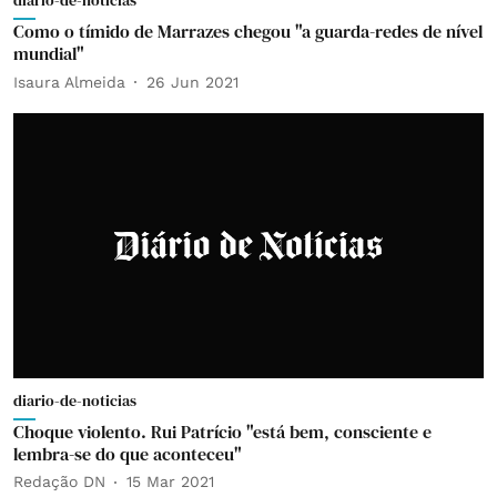
diario-de-noticias
Como o tímido de Marrazes chegou "a guarda-redes de nível
mundial"
Isaura Almeida
26 Jun 2021
diario-de-noticias
Choque violento. Rui Patrício "está bem, consciente e
lembra-se do que aconteceu"
Redação DN
15 Mar 2021