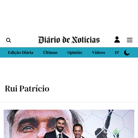
Edição Diária
Últimas
Opinião
Vídeos
DN Sport
Rui Patrício