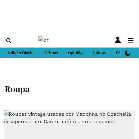
Edição Diária
Últimas
Opinião
Vídeos
DN Sport
Roupa