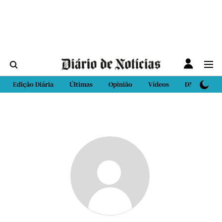
Edição Diária
Últimas
Opinião
Vídeos
DN Sport