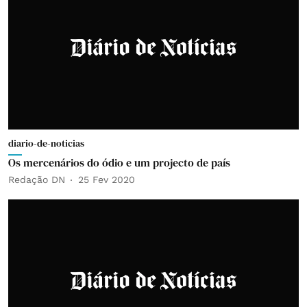
diario-de-noticias
Os mercenários do ódio e um projecto de país
Redação DN
25 Fev 2020