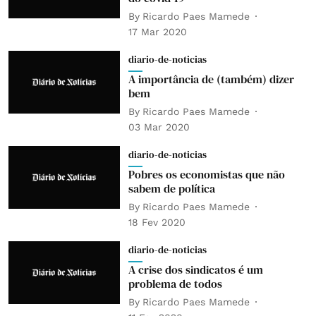
By
Ricardo Paes Mamede
17 Mar 2020
diario-de-noticias
A importância de (também) dizer
bem
By
Ricardo Paes Mamede
03 Mar 2020
diario-de-noticias
Pobres os economistas que não
sabem de política
By
Ricardo Paes Mamede
18 Fev 2020
diario-de-noticias
A crise dos sindicatos é um
problema de todos
By
Ricardo Paes Mamede