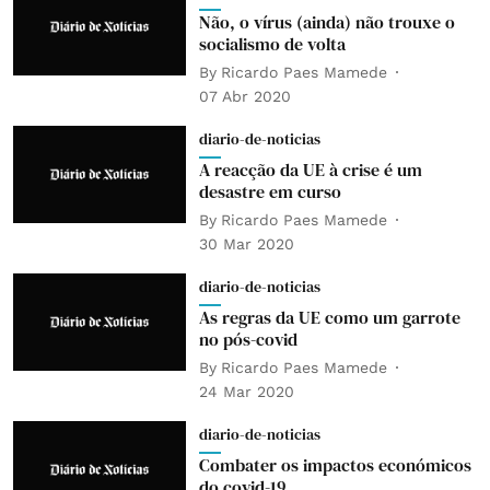
Não, o vírus (ainda) não trouxe o
socialismo de volta
By
Ricardo Paes Mamede
07 Abr 2020
diario-de-noticias
A reacção da UE à crise é um
desastre em curso
By
Ricardo Paes Mamede
30 Mar 2020
diario-de-noticias
As regras da UE como um garrote
no pós-covid
By
Ricardo Paes Mamede
24 Mar 2020
diario-de-noticias
Combater os impactos económicos
do covid-19