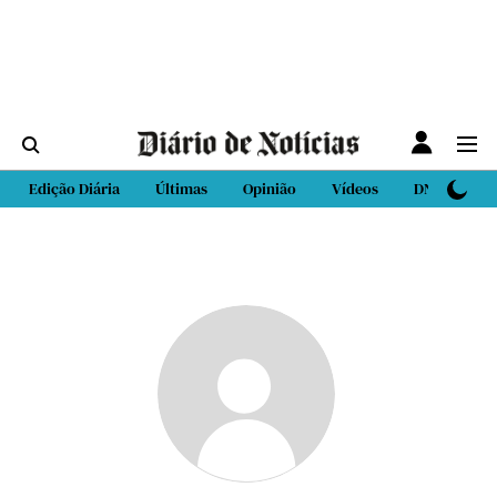
Edição Diária
Últimas
Opinião
Vídeos
DN Sport