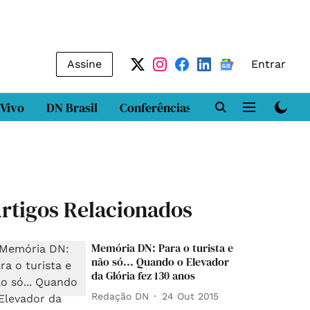
Assine
Entrar
 Vivo
DN Brasil
Conferências
DN LAB
Class
rtigos Relacionados
Memória DN: Para o turista e
não só... Quando o Elevador
da Glória fez 130 anos
Redação DN
24 Out 2015