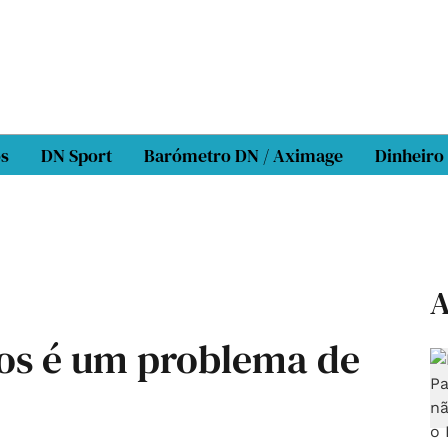
os
DN Sport
Barómetro DN / Aximage
Dinheiro
A
tos é um problema de