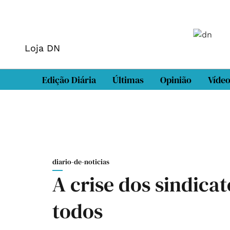
Loja DN
Edição Diária
Últimas
Opinião
Víde
diario-de-noticias
A crise dos sindica
todos