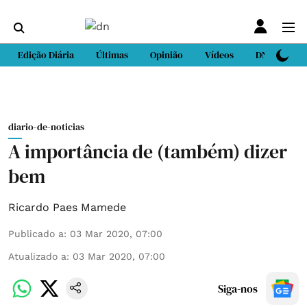
Edição Diária
Últimas
Opinião
Vídeos
DN Sport
diario-de-noticias
A importância de (também) dizer
bem
Ricardo Paes Mamede
Publicado a
:
03 Mar 2020, 07:00
Atualizado a
:
03 Mar 2020, 07:00
Siga-nos