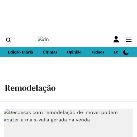
Edição Diária
Últimas
Opinião
Vídeos
DN Sport
Remodelação