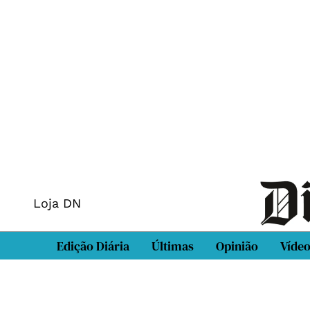
Loja DN
Edição Diária
Últimas
Opinião
Víde