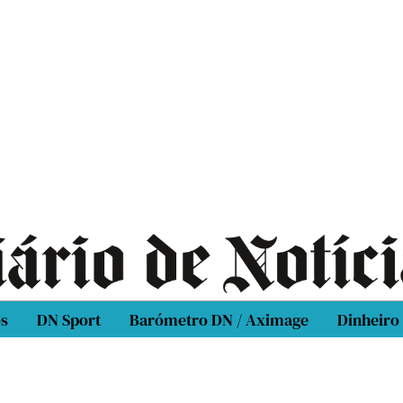
os
DN Sport
Barómetro DN / Aximage
Dinheiro