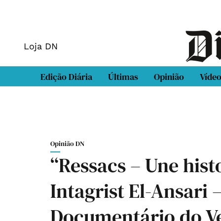
Loja DN
Edição Diária
Últimas
Opinião
Víde
Opinião DN
“Ressacs – Une hist
Intagrist El-Ansari 
Documentário do V