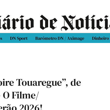
os
DN Sport
Barómetro DN / Aximage
Dinheiro
oire Touaregue”, de
– O Filme/
erão 2026!