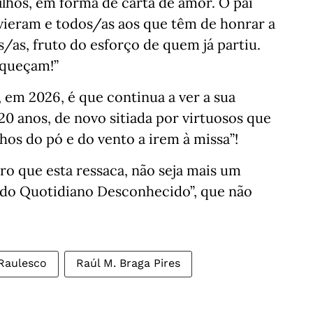
ilhos, em forma de carta de amor. O pai
 vieram e todos/as aos que têm de honrar a
as, fruto do esforço de quem já partiu.
squeçam!”
 em 2026, é que continua a ver a sua
0 anos, de novo sitiada por virtuosos que
lhos do pó e do vento a irem à missa”!
o que esta ressaca, não seja mais um
 do Quotidiano Desconhecido”, que não
Raulesco
Raúl M. Braga Pires