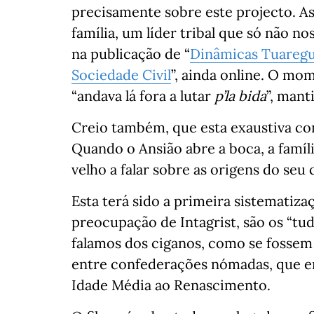
precisamente sobre este projecto. As
família, um líder tribal que só não 
na publicação de “
Dinâmicas Tuaregu
Sociedade Civil
”, ainda online. O mo
“andava lá fora a lutar
p’la bida
”, mant
Creio também, que esta exaustiva conv
Quando o Ansião abre a boca, a famíli
velho a falar sobre as origens do seu 
Esta terá sido a primeira sistematiza
preocupação de Intagrist, são os “tu
falamos dos ciganos, como se fosse
entre confederações nómadas, que e
Idade Média ao Renascimento.