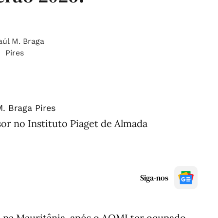
. Braga Pires
sor no Instituto Piaget de Almada
Siga-nos
, na Mauritânia, após o AQMI ter ocupado