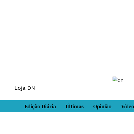
Loja DN
Edição Diária
Últimas
Opinião
Víde