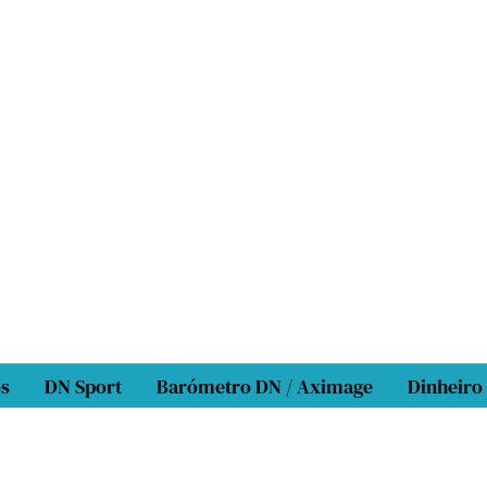
os
DN Sport
Barómetro DN / Aximage
Dinheiro