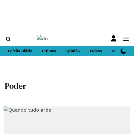
Edição Diária
Últimas
Opinião
Vídeos
DN Sport
Poder