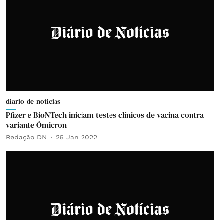
diario-de-noticias
Pfizer e BioNTech iniciam testes clínicos de vacina contra
variante Ómicron
Redação DN
25 Jan 2022