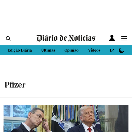
Edição Diária
Últimas
Opinião
Vídeos
DN Sport
Pfizer