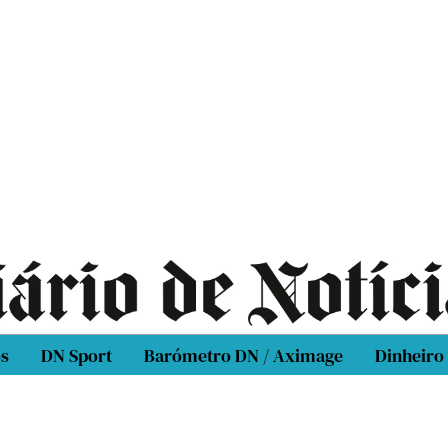
os
DN Sport
Barómetro DN / Aximage
Dinheiro