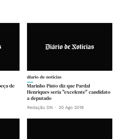
diario-de-noticias
beça de
Marinho Pinto diz que Pardal
Henriques seria "excelente" candidato
a deputado
Redação DN
20 Ago 2019