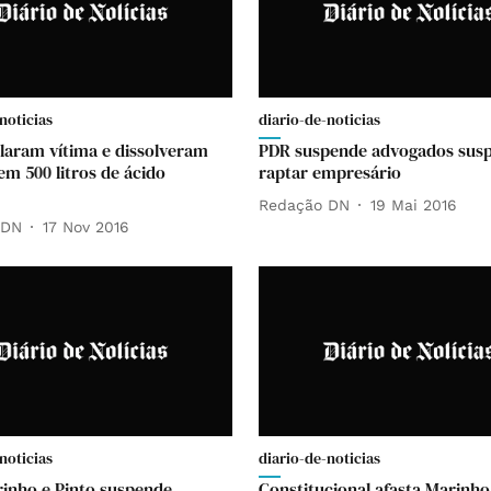
noticias
diario-de-noticias
laram vítima e dissolveram
PDR suspende advogados susp
em 500 litros de ácido
raptar empresário
Redação DN
19 Mai 2016
 DN
17 Nov 2016
noticias
diario-de-noticias
inho e Pinto suspende
Constitucional afasta Marinho