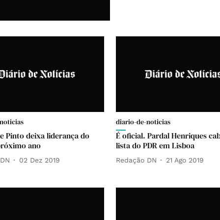
noticias
diario-de-noticias
e Pinto deixa liderança do
É oficial. Pardal Henriques ca
próximo ano
lista do PDR em Lisboa
 DN
02 Dez 2019
Redação DN
21 Ago 2019