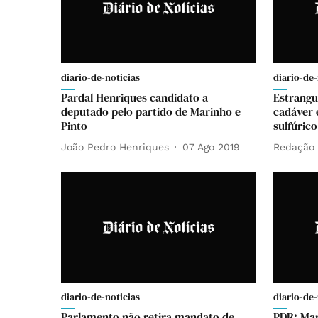
diario-de-noticias
diario-de-
Pardal Henriques candidato a
Estrangu
deputado pelo partido de Marinho e
cadáver 
Pinto
sulfúrico
João Pedro Henriques
07 Ago 2019
Redação
diario-de-noticias
diario-de-
Parlamento não retira mandato de
PDR: Mar