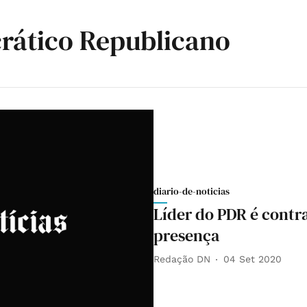
rático Republicano
diario-de-noticias
Líder do PDR é contr
presença
Redação DN
04 Set 2020