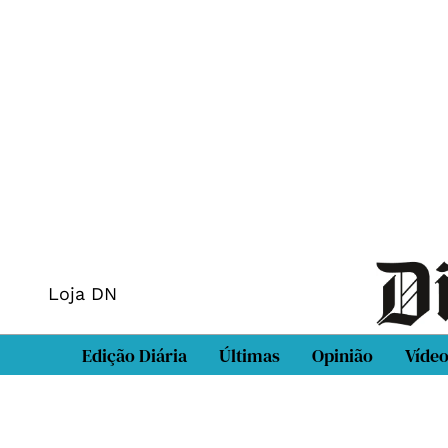
Loja DN
Edição Diária
Últimas
Opinião
Víde