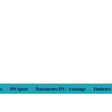
os
DN Sport
Barómetro DN / Aximage
Dinheiro