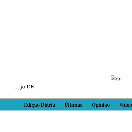
Loja DN
Edição Diária
Últimas
Opinião
Víde