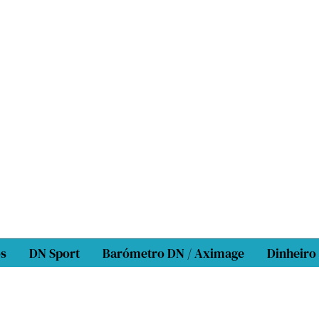
os
DN Sport
Barómetro DN / Aximage
Dinheiro