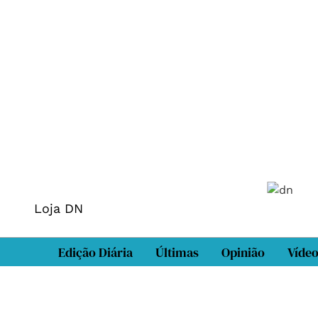
Loja DN
Edição Diária
Últimas
Opinião
Víde