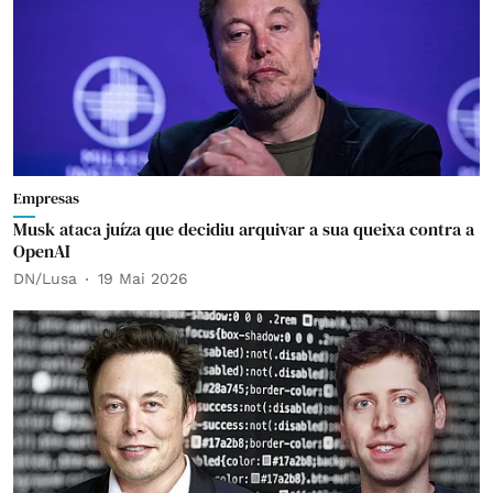
Empresas
Musk ataca juíza que decidiu arquivar a sua queixa contra a
OpenAI
DN/Lusa
19 Mai 2026