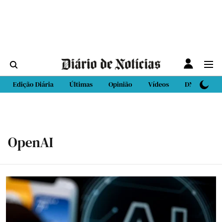
Edição Diária
Últimas
Opinião
Vídeos
DN Sport
OpenAI