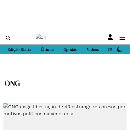
Edição Diária
Últimas
Opinião
Vídeos
DN Sport
ONG