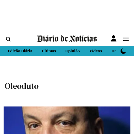
Edição Diária
Últimas
Opinião
Vídeos
DN Sport
Oleoduto