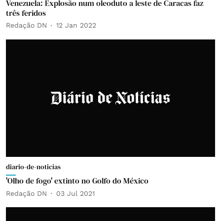
Venezuela: Explosão num oleoduto a leste de Caracas faz
três feridos
Redação DN
12 Jan 2022
diario-de-noticias
'Olho de fogo' extinto no Golfo do México
Redação DN
03 Jul 2021