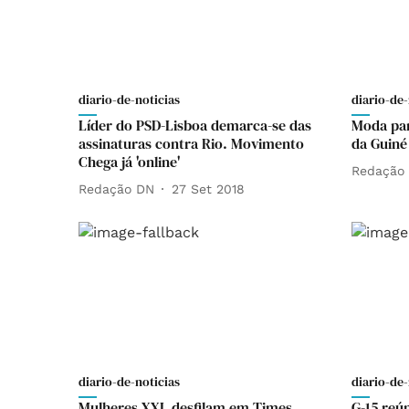
diario-de-noticias
diario-de-
Líder do PSD-Lisboa demarca-se das
Moda par
assinaturas contra Rio. Movimento
da Guiné
Chega já 'online'
Redação
Redação DN
27 Set 2018
diario-de-noticias
diario-de-
Mulheres XXL desfilam em Times
G-15 reú