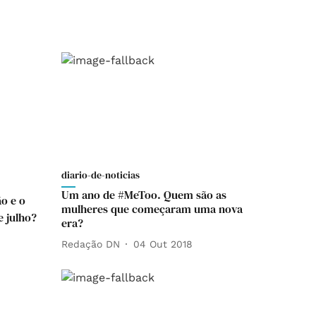
diario-de-noticias
Um ano de #MeToo. Quem são as
ão e o
mulheres que começaram uma nova
e julho?
era?
Redação DN
04 Out 2018