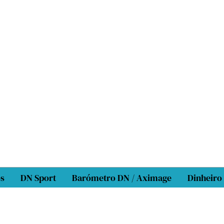
os
DN Sport
Barómetro DN / Aximage
Dinheiro