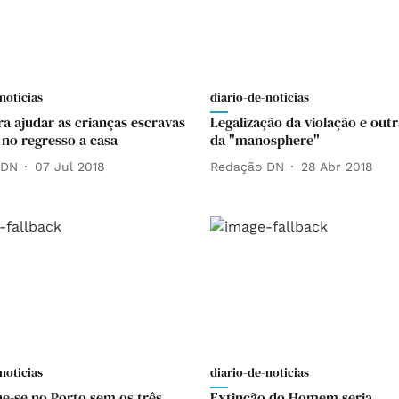
noticias
diario-de-noticias
a ajudar as crianças escravas
Legalização da violação e outr
 no regresso a casa
da "manosphere"
 DN
07 Jul 2018
Redação DN
28 Abr 2018
noticias
diario-de-noticias
ne-se no Porto sem os três
Extinção do Homem seria