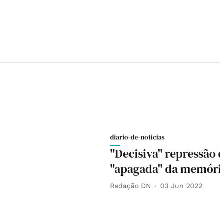
diario-de-noticias
"Decisiva" repressã
"apagada" da memória
Redação DN
03 Jun 2022