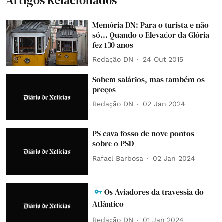
Artigos Relacionados
Memória DN: Para o turista e não
só... Quando o Elevador da Glória
fez 130 anos
Redação DN
24 Out 2015
Sobem salários, mas também os
preços
Redação DN
02 Jan 2024
PS cava fosso de nove pontos
sobre o PSD
Rafael Barbosa
02 Jan 2024
Os Aviadores da travessia do
Atlântico
Redação DN
01 Jan 2024