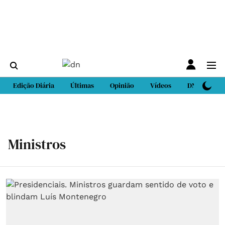
Edição Diária
Últimas
Opinião
Vídeos
DN Sport
Ministros