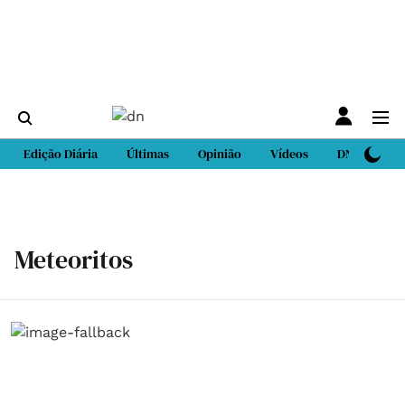
Edição Diária
Últimas
Opinião
Vídeos
DN Sport
Meteoritos