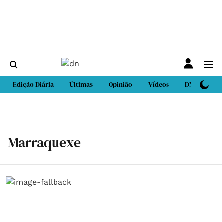
Edição Diária
Últimas
Opinião
Vídeos
DN Sport
Marraquexe