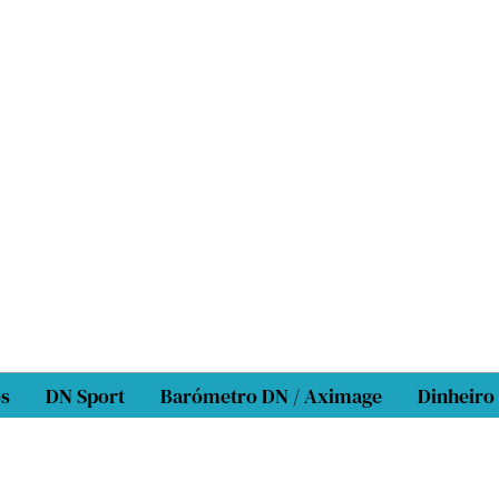
os
DN Sport
Barómetro DN / Aximage
Dinheiro