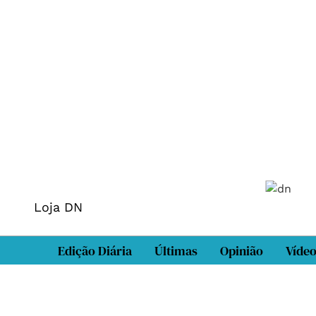
Loja DN
Edição Diária
Últimas
Opinião
Víde