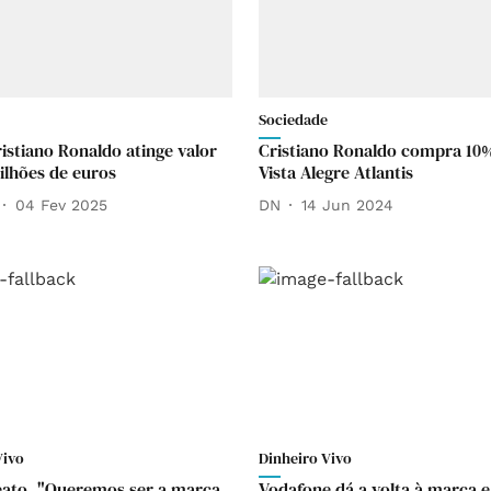
Sociedade
istiano Ronaldo atinge valor
Cristiano Ronaldo compra 10
ilhões de euros
Vista Alegre Atlantis
04 Fev 2025
DN
14 Jun 2024
Vivo
Dinheiro Vivo
eato. "Queremos ser a marca
Vodafone dá a volta à marca e