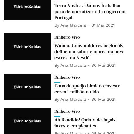
Terra Nostra. "Vamos trabalhar
para democratizar o biológico em
Portugal"
By
Ana Marcela
31 Mai 2021
Dinheiro Vivo
Wunda. Consumidores nacionais
definem o sabor e marca da nova
estrela da Nestlé
By
Ana Marcela
30 Mai 2021
Dinheiro Vivo
Dona do queijo Limiano investe
cerca 1 milhão no bio
By
Ana Marcela
30 Mai 2021
Dinheiro Vivo
Ah Bandido! Quinta de Jugais
investe em picantes
By
Ana Marcela
29 Mai 2021