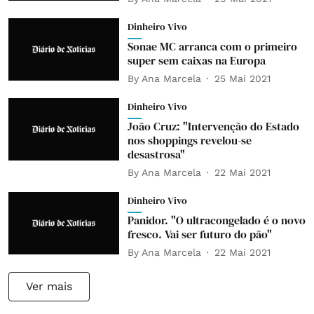
Dinheiro Vivo
Sonae MC arranca com o primeiro
super sem caixas na Europa
By
Ana Marcela
25 Mai 2021
Dinheiro Vivo
João Cruz: "Intervenção do Estado
nos shoppings revelou-se
desastrosa"
By
Ana Marcela
22 Mai 2021
Dinheiro Vivo
Panidor. "O ultracongelado é o novo
fresco. Vai ser futuro do pão"
By
Ana Marcela
22 Mai 2021
Ver mais