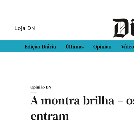
Loja DN
Edição Diária
Últimas
Opinião
Víde
Opinião DN
A montra brilha – o
entram