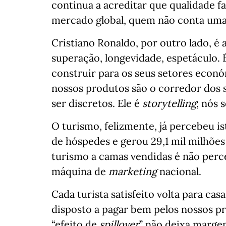
continua a acreditar que qualidade fal
mercado global, quem não conta uma h
Cristiano Ronaldo, por outro lado, é a
superação, longevidade, espetáculo. 
construir para os seus setores econó
nossos produtos são o corredor dos s
ser discretos. Ele é
storytelling
; nós 
O turismo, felizmente, já percebeu i
de hóspedes e gerou 29,1 mil milhões
turismo a camas vendidas é não perce
máquina de
marketing
nacional.
Cada turista satisfeito volta para c
disposto a pagar bem pelos nossos p
“efeito de
spillover
” não deixa marge