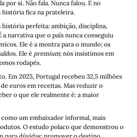
a por si. Não fala. Nunca falou. E no
istória fica na prateleira.
 história perfeita: ambição, disciplina,
É a narrativa que o país nunca conseguiu
micos. Ele é a montra para o mundo; os
aldos. Ele é
premium
; nós insistimos em
somos rodapés.
sto. Em 2025, Portugal recebeu 32,5 milhões
 de euros em receitas. Mas reduzir o
ber o que ele realmente é: a maior
asa como um embaixador informal, mais
rodutos. O estudo polaco que demonstrou o
m para dúvidas: promover o destino