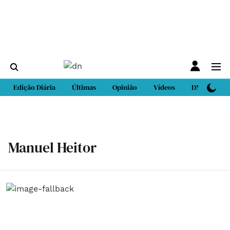
Edição Diária
Últimas
Opinião
Vídeos
DN Sport
Manuel Heitor