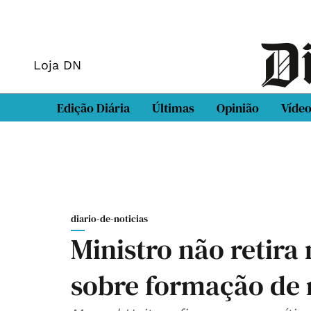
Loja DN
Edição Diária
Últimas
Opinião
Víde
diario-de-noticias
Ministro não retira
sobre formação de 