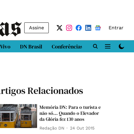
Assine
Entrar
 Vivo
DN Brasil
Conferências
DN LAB
Class
rtigos Relacionados
Memória DN: Para o turista e
não só... Quando o Elevador
da Glória fez 130 anos
Redação DN
24 Out 2015