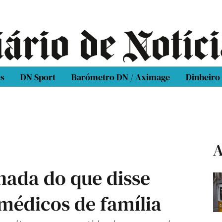
os
DN Sport
Barómetro DN / Aximage
Dinheiro
A
 nada do que disse
médicos de família