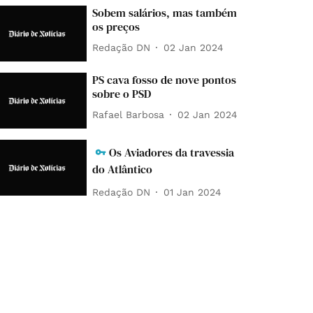
Sobem salários, mas também
os preços
Redação DN
02 Jan 2024
PS cava fosso de nove pontos
sobre o PSD
Rafael Barbosa
02 Jan 2024
Os Aviadores da travessia
do Atlântico
Redação DN
01 Jan 2024