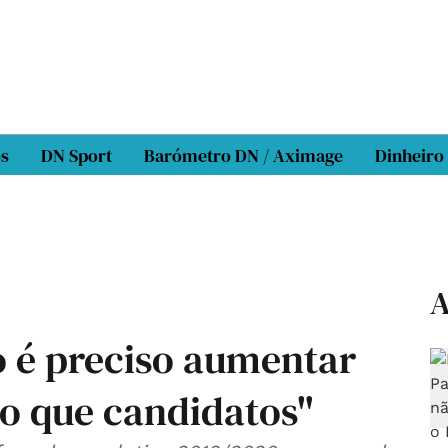
os
DN Sport
Barómetro DN / Aximage
Dinheiro
A
o é preciso aumentar
do que candidatos"