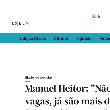
Loja DN
Edição Diária
Últimas
Opinião
Víde
diario-de-noticias
Manuel Heitor: "Nã
vagas, já são mais 