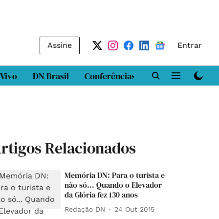
Assine
Entrar
 Vivo
DN Brasil
Conferências
DN LAB
Class
rtigos Relacionados
Memória DN: Para o turista e
não só... Quando o Elevador
da Glória fez 130 anos
Redação DN
24 Out 2015