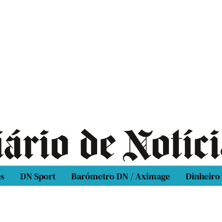
os
DN Sport
Barómetro DN / Aximage
Dinheiro