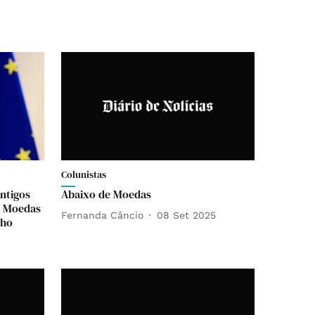
Colunistas
antigos
Abaixo de Moedas
m Moedas
Fernanda Câncio
08 Set 2025
lho