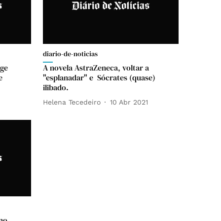
diario-de-noticias
rge
A novela AstraZeneca, voltar a
e
"esplanadar" e Sócrates (quase)
ilibado.
Helena Tecedeiro
10 Abr 2021
 no