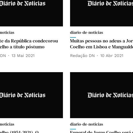
noticias
diario-de-noticias
te da República condecorou
Muitas pessoas no adeus a Jo
elho a título póstumo
Coelho em Lisboa e Manguald
 DN
13 Mai 2021
Redação DN
10 Abr 2021
noticias
diario-de-noticias
elho (1954-2021). O
Funeral de Jorge Coelho será