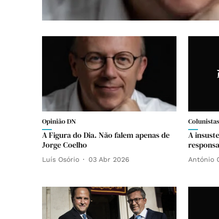
Opinião DN
Colunista
A Figura do Dia. Não falem apenas de
A insuste
Jorge Coelho
responsab
Luís Osório
03 Abr 2026
António 