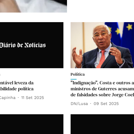
s
Política
ntável leveza da
"Indignação". Costa e outros 
ilidade política
ministros de Guterres acusa
de falsidades sobre Jorge Coe
Capinha
11 Set 2025
DN/Lusa
09 Set 2025