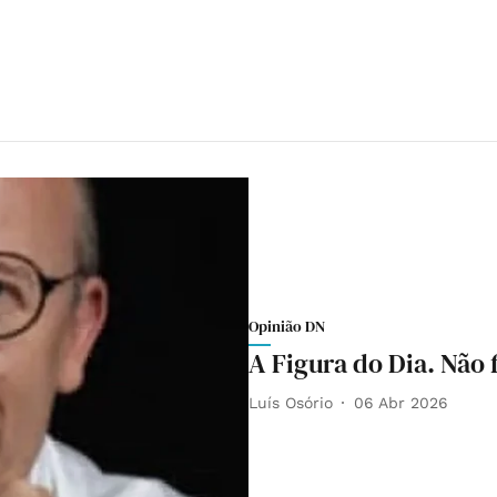
Opinião DN
A Figura do Dia. Não
Luís Osório
06 Abr 2026