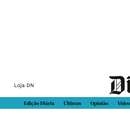
Loja DN
Edição Diária
Últimas
Opinião
Víde