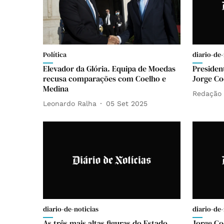
Política
diario-de-
Elevador da Glória. Equipa de Moedas
Presiden
recusa comparações com Coelho e
Jorge Co
Medina
Redação
Leonardo Ralha
05 Set 2025
diario-de-noticias
diario-de-
As três mais altas figuras do Estado
Jorge Co